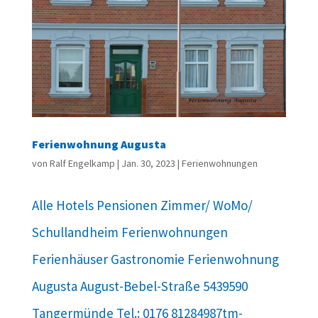
Ferienwohnung Augusta
von
Ralf Engelkamp
|
Jan. 30, 2023
|
Ferienwohnungen
Alle Hotels Pensionen Zimmer/ WoMo/
Schullandheim Ferienwohnungen
Ferienhäuser Gastronomie Ferienwohnung
Augusta August-Bebel-Straße 5439590
Tangermünde Tel.: 0176 81284987tm-