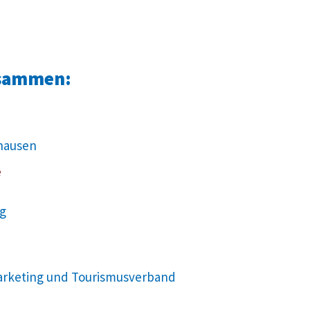
usammen:
hausen
e
ng
arketing und Tourismusverband