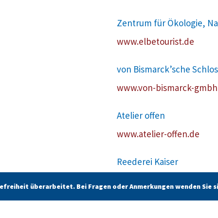
Zentrum für Ökologie, N
www.elbetourist.de
von Bismarck’sche Schlo
www.von-bismarck-gmbh
Atelier offen
www.atelier-offen.de
Reederei Kaiser
www.reederei-kaiser.de
erefreiheit überarbeitet. Bei Fragen oder Anmerkungen wenden Sie s
Plan & Go Reisedesign