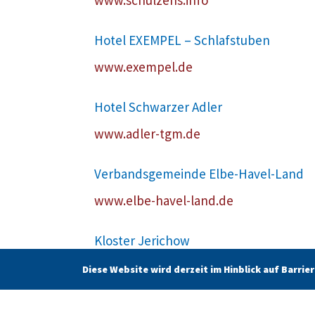
Hotel EXEMPEL – Schlafstuben
www.exempel.de
Hotel Schwarzer Adler
www.adler-tgm.de
Verbandsgemeinde Elbe-Havel-Land
www.elbe-havel-land.de
Kloster Jerichow
www.kloster-jerichow.de
Diese Website wird derzeit im Hinblick auf Barri
St. Stephanskirche