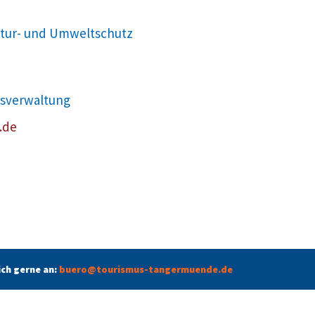
atur- und Umweltschutz
ssverwaltung
.de
ich gerne an:
buero@tourismus-tangermuende.de