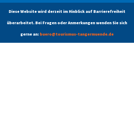
Diese Website wird derzeit im Hinblick auf Barrierefreiheit
Öffnungszeiten
überarbeitet. Bei Fragen oder Anmerkungen wenden Sie sich
Unsere aktuellen Öffnungszeiten finden Sie unter dem Menüpunkt
Kontakt.
gerne an:
buero@tourismus-tangermuende.de
Tangermünde
Schlafen & Schlemmen
Angebote
Kontakt
Stadtführung buchen