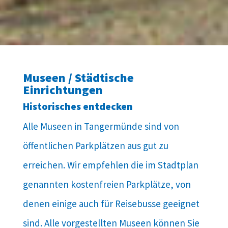
Museen / Städtische
Einrichtungen
Historisches entdecken
Alle Museen in Tangermünde sind von
öffentlichen Parkplätzen aus gut zu
erreichen. Wir empfehlen die im Stadtplan
genannten kostenfreien Parkplätze, von
denen einige auch für Reisebusse geeignet
sind. Alle vorgestellten Museen können Sie