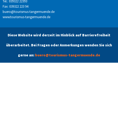
Tel.: 039322 22393
Fax: 039322 223 94
buero@tourismus-tangermuende.de
www.tourismus-tangermuende.de
Diese Website wird derzeit im Hinblick auf Barrierefreiheit
überarbeitet. Bei Fragen oder Anmerkungen wenden Sie sich
gerne an:
buero@tourismus-tangermuende.de
Öffnungszeiten
Unsere aktuellen Öffnungszeiten finden Sie unter dem Menüpunkt
Kontakt.
Tangermünde