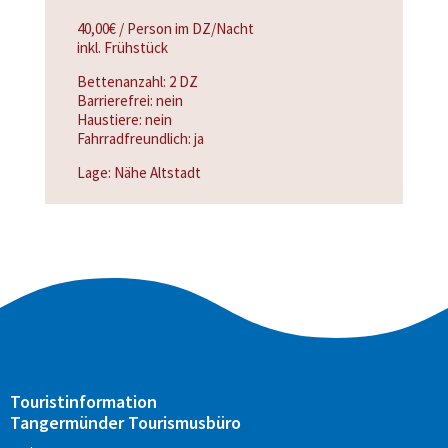
40,00€ / Person im DZ/Nacht
inkl. Frühstück
Bettenanzahl: 2 DZ
Barrierefrei: nein
Haustiere: nein
Fahrradfreundlich: ja
Lage: Nähe Altstadt
Touristinformation
Tangermünder Tourismusbüro