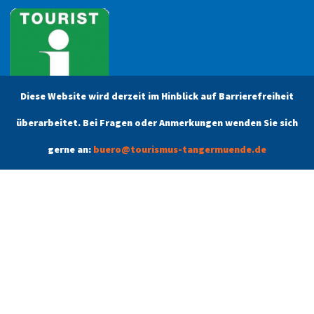
Diese Website wird derzeit im Hinblick auf Barrierefreiheit
überarbeitet. Bei Fragen oder Anmerkungen wenden Sie sich
gerne an:
buero@tourismus-tangermuende.de
Öffnungszeiten
Unsere aktuellen Öffnungszeiten finden Sie unter dem Menüpunkt
Kontakt.
Tangermünde
Schlafen & Schlemmen
Angebote
Kontakt
Stadtführung buchen