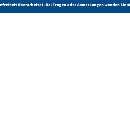
erefreiheit überarbeitet. Bei Fragen oder Anmerkungen wenden Sie s
Restaurantschiff Störtebeker
Zum Neustädter Platz