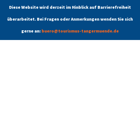
Diese Website wird derzeit im Hinblick auf Barrierefreiheit
Öffnungszeiten
überarbeitet. Bei Fragen oder Anmerkungen wenden Sie sich
Unsere aktuellen Öffnungszeiten finden Sie unter dem Menüpunkt
Kontakt.
gerne an:
buero@tourismus-tangermuende.de
Tangermünde
Schlafen & Schlemmen
Angebote
Kontakt
Stadtführung buchen