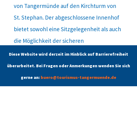
von Tangermünde auf den Kirchturm von
St. Stephan. Der abgeschlossene Innenhof
bietet sowohl eine Sitzgelegenheit als auch
die Möglichkeit der sicheren
Fahrradunterstellung.
Diese Website wird derzeit im Hinblick auf Barrierefreiheit
überarbeitet. Bei Fragen oder Anmerkungen wenden Sie sich
gerne an:
buero@tourismus-tangermuende.de
Touristinformation
Tangermünder Tourismusbüro