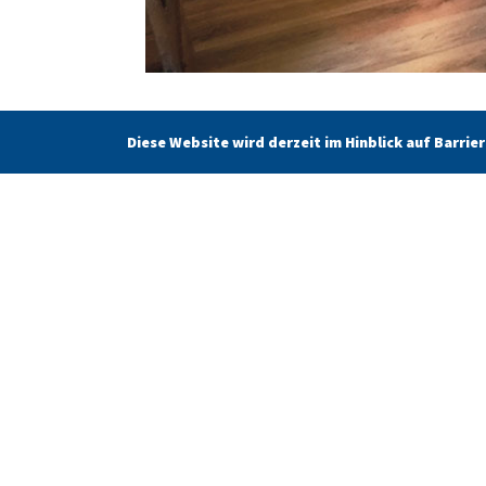
Diese Website wird derzeit im Hinblick auf Barri
Touristinformation
Öffnungszeite
Tangermünder
Unsere aktuellen Ö
Tourismusbüro
finden Sie unter d
Markt 2
Kontakt.
39590 Tangermünde