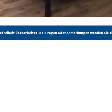
erefreiheit überarbeitet. Bei Fragen oder Anmerkungen wenden Sie s
n
Tangermünde
Schlafen & Schlemmen
ffnungszeiten
Angebote
em Menüpunkt
Kontakt
Stadtführung buchen