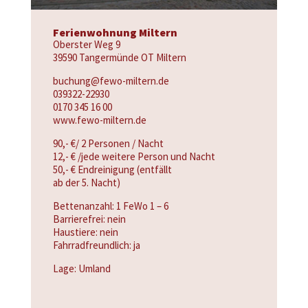
Ferienwohnung Miltern
Oberster Weg 9
39590 Tangermünde OT Miltern
buchung@fewo-miltern.de
039322-22930
0170 345 16 00
www.fewo-miltern.de
90,- €/ 2 Personen / Nacht
12,- € /jede weitere Person und Nacht
50,- € Endreinigung (entfällt
ab der 5. Nacht)
Bettenanzahl: 1 FeWo 1 – 6
Barrierefrei: nein
Haustiere: nein
Fahrradfreundlich: ja
Lage: Umland